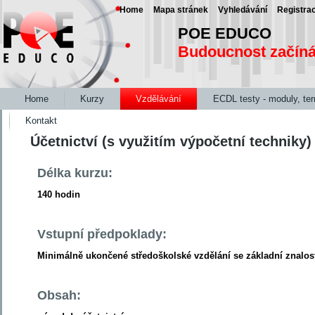
Home
Mapa stránek
Vyhledávání
Registra
POE EDUCO
Budoucnost začín
Home
Kurzy
Vzdělávání
ECDL testy - moduly, te
Kontakt
Účetnictví (s využitím výpočetní techniky)
Délka kurzu:
140 hodin
Vstupní předpoklady:
Minimálně ukončené středoškolské vzdělání se základní znalos
Obsah: