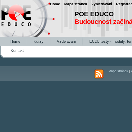
Home
Mapa stránek
Vyhledávání
Registra
POE EDUCO
Budoucnost začín
Home
Kurzy
Vzdělávání
ECDL testy - moduly, te
Kontakt
Mapa stránek
|