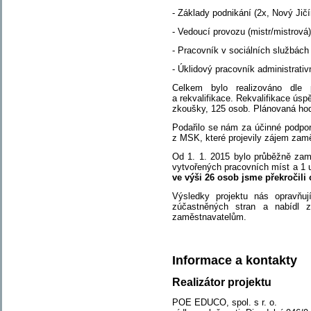
- Základy podnikání (2x, Nový Jičí
- Vedoucí provozu (mistr/mistrová)
- Pracovník v sociálních službách 
- Úklidový pracovník administrativ
Celkem bylo realizováno dle p
a rekvalifikace. Rekvalifikace úsp
zkoušky, 125 osob. Plánovaná hod
Podařilo se nám za účinné podpory
z MSK, které projevily zájem zam
Od 1. 1. 2015 bylo průběžně zam
vytvořených pracovních míst a 1 u
ve výši 26 osob jsme překročili
Výsledky projektu nás opravňuj
zúčastněných stran a nabídl z
zaměstnavatelům.
Informace a kontakty
Realizátor projektu
POE EDUCO, spol. s r. o.