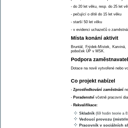
- do 20 let věku, resp. do 25 let 
- pečující o dítě do 15 let věku
- starší 50 let věku
- v evidenci uchazečů o zaměstná
Místa konání aktivit
Bruntál, Frýdek-Místek, Karviná,
poboček ÚP v MSK.
Podpora zaměstnavate
Dotace na nově vytvořené nebo vo
Co projekt nabízel
-
Zprostředkování zaměstnání
ne
-
Poradenství
včetně pracovní dia
-
Rekvalifikace:
Skladník
(69 hodin teorie a 
Vedoucí provozu (mistr/m
Pracovník v sociálních 