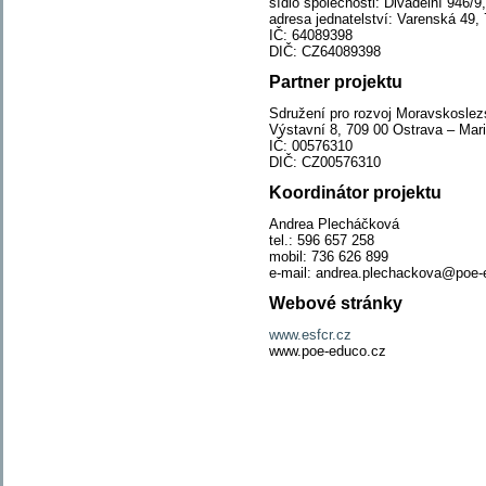
sídlo společnosti: Divadelní 946/9
adresa jednatelství: Varenská 49
IČ: 64089398
DIČ: CZ64089398
Partner projektu
Sdružení pro rozvoj Moravskoslezs
Výstavní 8, 709 00 Ostrava – Mar
IČ: 00576310
DIČ: CZ00576310
Koordinátor projektu
Andrea Plecháčková
tel.: 596 657 258
mobil: 736 626 899
e-mail: andrea.plechackova@poe-
Webové stránky
www.esfcr.cz
www.poe-educo.cz