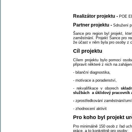
Realizátor projektu -
POE ED
Partner projektu -
Sdružení p
Šance pro region byl projekt, kt
zaměstnání. Projekt Šance pro r
že účast v něm byla pro osoby z 
Cíl projektu
Cílem projektu bylo pomoci osobá
připravit některé z nich na zahájen
- bilanční diagnostika,
- motivace a poradenství,
- rekvalifikace v oborech
sklad
službách a úklidový pracovník a
-
zprostředkování zaměstnání/umís
- zhodnocení aktivit
Pro koho byl projekt u
Pro minimálně 150 osob z řad uch
práce, a to konkrétně pro osoby: