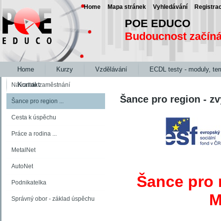
Home
Mapa stránek
Vyhledávání
Registra
POE EDUCO
Budoucnost začín
Home
Kurzy
Vzdělávání
ECDL testy - moduly, te
Kontakt
Návrat do zaměstnání
Šance pro region - z
Šance pro region ...
Cesta k úspěchu
Práce a rodina ...
MetalNet
AutoNet
Šance pro 
Podnikatelka
M
Správný obor - základ úspěchu