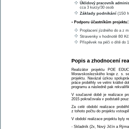
Úklidový pracovník adminis
cca 3 kurzy/30 osob
Základy podnikání
(150 h
-
:
Podporu účastníkům projektu
Proplacení jízdného do a z mí
Stravenky v hodnotě 80 Kč 
Příspěvek na péči o dítě do 1
Popis a zhodnocení rea
Realizátor projektu POE EDUC
Moravskoslezského kraje z. s. se 
projektu. Navázal úzkou spoluprá
práce proběhly ve velmi krátké do
programu a následně pak rekvalif
V současné době je realizace pr
2015 pokračovala v podstatě pouze
Za celé období realizace proběh
z tohoto počtu do projektu vstoup
V období realizace projektu byly r
- Skladník (2x, Nový Jičín a Rýma